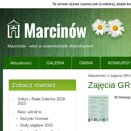
Ta strona używa ciasteczek (cookies), dzięki k
Marcinów - wieś w województwie dolnośląskim
Aktualności
GALERIA
GMINA
KONKURSY
Aktualności
»
Zajęcia GR
Zajęcia G
Zobacz również
W miesiącu
Sołtys i Rada Sołecka 2019-
2023
Nasz udział w ...
Dożynki Gminne
Stoły wigilijne 2015