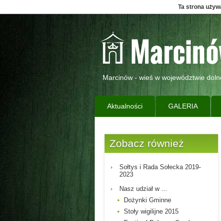
Ta strona używa
Marcinów - wieś w województwie doln
Aktualności
GALERIA
Zobacz również
Sołtys i Rada Sołecka 2019-
2023
Nasz udział w ...
Dożynki Gminne
Stoły wigilijne 2015