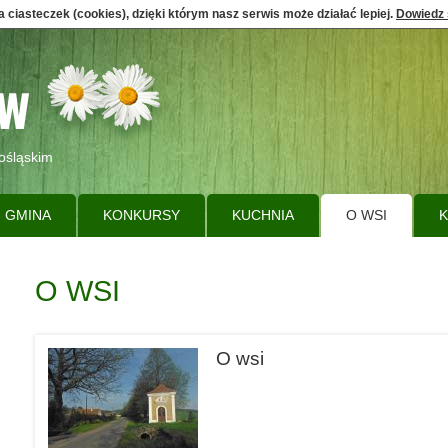
 ciasteczek (cookies), dzięki którym nasz serwis może działać lepiej.
Dowiedz 
ośląskim
GMINA
KONKURSY
KUCHNIA
O WSI
K
O WSI
O wsi