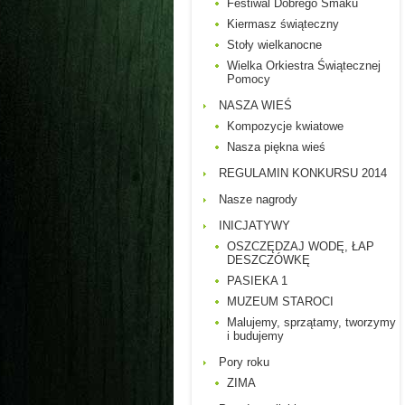
Festiwal Dobrego Smaku
Kiermasz świąteczny
Stoły wielkanocne
Wielka Orkiestra Świątecznej
Pomocy
NASZA WIEŚ
Kompozycje kwiatowe
Nasza piękna wieś
REGULAMIN KONKURSU 2014
Nasze nagrody
INICJATYWY
OSZCZĘDZAJ WODĘ, ŁAP
DESZCZÓWKĘ
PASIEKA 1
MUZEUM STAROCI
Malujemy, sprzątamy, tworzymy
i budujemy
Pory roku
ZIMA