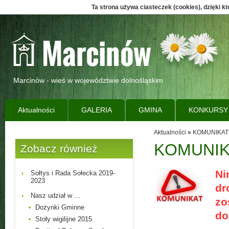
Ta strona używa ciasteczek (cookies), dzięki k
Marcinów - wieś w województwie dolnośląskim
Aktualności
GALERIA
GMINA
KONKURSY
Aktualności
»
KOMUNIKAT
KOMUNIK
Zobacz również
Ni
Sołtys i Rada Sołecka 2019-
2023
dr
Nasz udział w ...
zo
Dożynki Gminne
do
Stoły wigilijne 2015