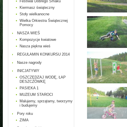
Festiwal Dobrego Smaku
Kiermasz świąteczny
Stoły wielkanocne
Wielka Orkiestra Świątecznej
Pomocy
NASZA WIEŚ
Kompozycje kwiatowe
Nasza piękna wieś
REGULAMIN KONKURSU 2014
Nasze nagrody
INICJATYWY
OSZCZĘDZAJ WODĘ, ŁAP
DESZCZÓWKĘ
PASIEKA 1
MUZEUM STAROCI
Malujemy, sprzątamy, tworzymy
i budujemy
Pory roku
ZIMA