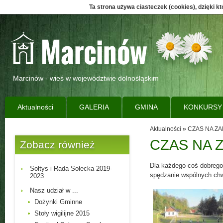
Ta strona używa ciasteczek (cookies), dzięki k
Marcinów - wieś w województwie dolnośląskim
Aktualności
GALERIA
GMINA
KONKURSY
Aktualności
»
CZAS NA Z
CZAS NA 
Zobacz również
Dla każdego coś dobrego 
Sołtys i Rada Sołecka 2019-
spędzanie wspólnych chw
2023
Nasz udział w ...
Dożynki Gminne
Stoły wigilijne 2015